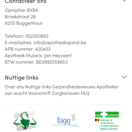
Contacteer ons
Opniphar BVBA
Broekstraat 28
9255
Buggenhout
Telefoon:
052350893
E-mailadres:
info@
apotheekopstal.be
APB nummer:
420403
Apotheek titularis:
Jan Heyvaert
BTW nummer:
BE0892559653
Nuttige links
Over ons
Nuttige links
Gezondheidsnieuws
Apotheker
van wacht
Voorschrift
Zorgtarieven
FAQ