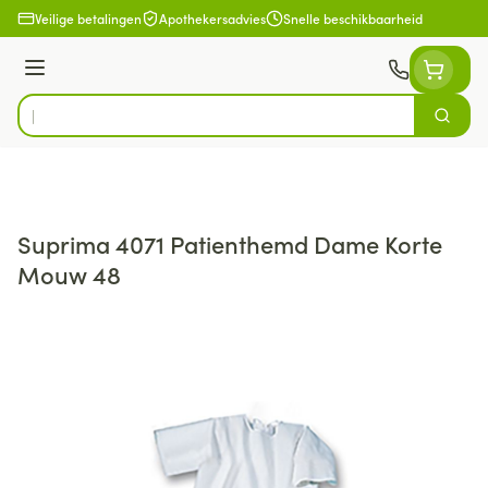
Ga naar de inhoud
Veilige betalingen
Apothekersadvies
Snelle beschikbaarheid
Menu
Zoek
Product, merk, categorie...
Suprima 4071 Patienthemd Dame Korte
Mouw 48