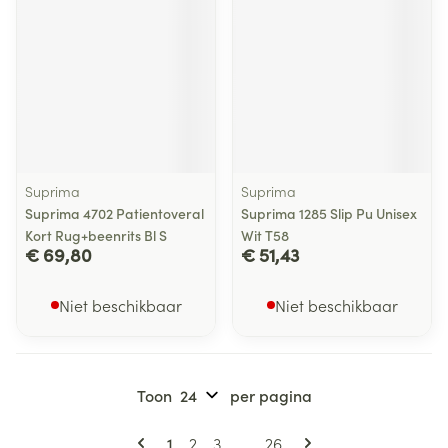
Suprima
Suprima
Suprima 4702 Patientoveral
Suprima 1285 Slip Pu Unisex
Kort Rug+beenrits Bl S
Wit T58
€ 69,80
€ 51,43
Niet beschikbaar
Niet beschikbaar
Toon
per pagina
Pagina's
U lees momenteel pagina
Pagina
Pagina
Pagina
1
2
3
...
26