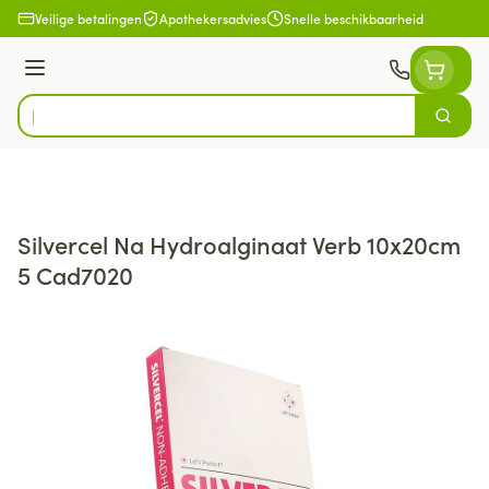
Ga naar de inhoud
Veilige betalingen
Apothekersadvies
Snelle beschikbaarheid
Menu
Zoek
Product, merk, categorie...
Silvercel Na Hydroalginaat Verb 10x20cm
5 Cad7020