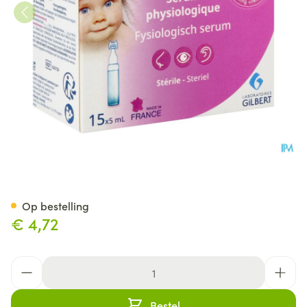
Physiodose Neus-oogoplossin
Op bestelling
€ 4,72
Aantal
Bestel