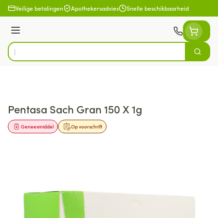
Ga naar de inhoud
Veilige betalingen
Apothekersadvies
Snelle beschikbaarheid
Menu
Zoek
Product, merk, categorie...
Pentasa Sach Gran 150 X 1g
Geneesmiddel
Op voorschrift