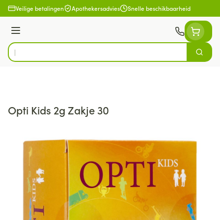
Ga naar de inhoud
Veilige betalingen
Apothekersadvies
Snelle beschikbaarheid
Menu
Zoek
Product, merk, categorie...
Opti Kids 2g Zakje 30