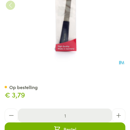
Nippes Vijl Diamant 13cm N60
Op bestelling
€ 3,79
Aantal
Bestel