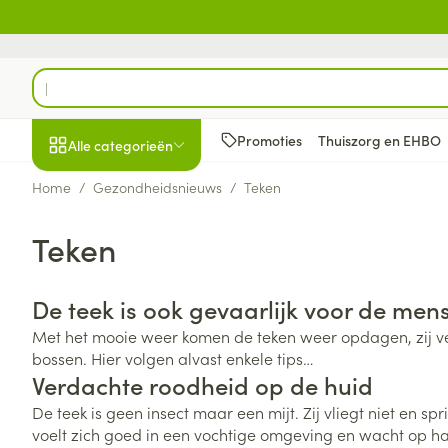
Ga naar de inhoud
Product, merk, categorie...
Promoties
Thuiszorg en EHBO
Alle categorieën
Home
/
Gezondheidsnieuws
/
Teken
Promoties
Teken
Schoonheid, verzorging
Haar en Hoofd
Afslanken
Zwangerschap
Geheugen
Aromatherapie
Lenzen en brill
Insecten
Maag darm ste
en hygiëne
Toon submenu voor Schoonheid
Kammen - ont
Maaltijdverva
Zwangerschaps
Verstuiver
Lensproducten
Verzorging ins
Maagzuur
De teek is ook gevaarlijk voor de mens
Dieet, voeding en
Seksualiteit
Beschadigd ha
Eetlustremmer
Borstvoeding
Essentiële oliën
Brillen
Anti insecten
Lever, galblaas
vitamines
Met het mooie weer komen de teken weer opdagen, zij ve
hoofdirritatie
pancreas
Toon submenu voor Dieet, voe
Platte buik
Lichaamsverzo
Complex - com
Teken tang of p
bossen. Hier volgen alvast enkele tips…
Styling - spray 
Braken
Verdachte roodheid op de huid
Vetverbranders
Vitamines en 
Zwangerschap en
Zware benen
kinderen
Verzorging
Laxeermiddele
De teek is geen insect maar een mijt. Zij vliegt niet en spr
Toon submenu voor Zwangersc
Toon meer
Toon meer
voelt zich goed in een vochtige omgeving en wacht op ha
Oligo-element
Honden
Toon meer
Toon meer