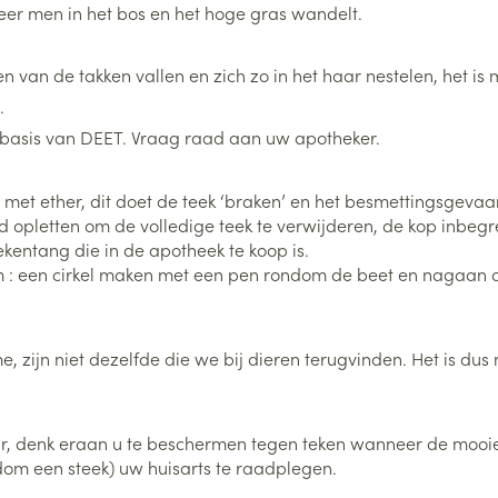
Nagelbijten
Overige diabetes
Zonnebank
Accessoires
er men in het bos en het hoge gras wandelt.
producten
Nagelversterkend
Voorbereidi
doorn
Naalden voor
van de takken vallen en zich zo in het haar nestelen, het is m
Toon meer
Toon meer
lsel
Hormonaal stelsel
Gynaecolog
insulinespuiten
.
Toon meer
 basis van DEET. Vraag raad aan uw apotheker.
richten
Zenuwstelsel
Slapelooshe
en stress
 mannen
Make-up
Seksualiteit
 met ether, dit doet de teek ‘braken’ en het besmettingsgeva
hygiene
iten
Sondes, baxters en
Bandages e
ed opletten om de volledige teek te verwijderen, de kop inbegr
rging
Make-up penselen en
catheters
- orthopedi
kentang die in de apotheek te koop is.
Condooms e
Immuniteit
verbanden
Allergie
gebruiksvoorwerpen
 een cirkel maken met een pen rondom de beet en nagaan of 
Sondes
Intiem welzi
injectie
Eyeliner - oogpotlood
Buik
ging
Accessoires voor sondes
Intieme ver
Mascara
Acne
Oor
Arm
me, zijn niet dezelfde die we bij dieren terugvinden. Het is d
Baxters
Massage
nsulinepen -
Oogschaduw
Elleboog
Catheters
Toon meer
Toon meer
Enkel en voe
Afslanken
Homeopath
ur, denk eraan u te beschermen tegen teken wanneer de moo
Toon meer
ndom een steek) uw huisarts te raadplegen.