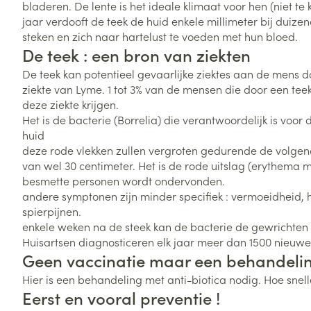
bladeren. De lente is het ideale klimaat voor hen (niet te 
Vitaliteit 50+
jaar verdooft de teek de huid enkele millimeter bij duize
Toon submenu voor Vitaliteit 5
steken en zich naar hartelust te voeden met hun bloed.
Thuiszorg
Plantaardige o
Nagels en hoe
Natuur geneeskunde
De teek : een bron van ziekten
Mond
Huid
Toon submenu voor Natuur ge
Batterijen
De teek kan potentieel gevaarlijke ziektes aan de mens
Droge mond
Ontsmetten en
Thuiszorg en EHBO
ziekte van Lyme. 1 tot 3% van de mensen die door een te
Toebehoren
Spijsvertering
desinfecteren
Toon submenu voor Thuiszorg
deze ziekte krijgen.
Elektrische tan
Steriel materia
Het is de bacterie (Borrelia) die verantwoordelijk is voor
Schimmels
Dieren en insecten
Interdentaal - f
huid
Toon submenu voor Dieren en 
Vacht, huid of 
Koortsblaasjes 
deze rode vlekken zullen vergroten gedurende de volge
Kunstgebit
van wel 30 centimeter. Het is de rode uitslag (erythema 
Geneesmiddelen
Jeuk
Toon meer
besmette personen wordt ondervonden.
Toon submenu voor Geneesmi
andere symptonen zijn minder specifiek : vermoeidheid, ho
spierpijnen.
enkele weken na de steek kan de bacterie de gewrichten
Voeten en ben
Aerosoltherapi
Huisartsen diagnosticeren elk jaar meer dan 1500 nieuwe 
zuurstof
Zware benen
Geen vaccinatie maar een behandeli
Droge voeten, e
Hier is een behandeling met anti-biotica nodig. Hoe snell
Aerosol toestel
kloven
Tabletten
Eerst en vooral preventie !
Aerosol access
Blaren
Creme, gel en 