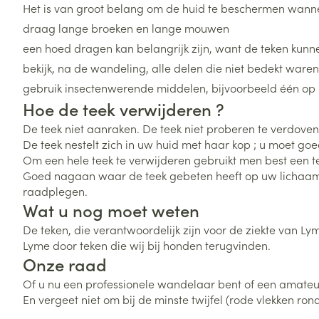
Het is van groot belang om de huid te beschermen wanne
Zuurstof
Eelt
draag lange broeken en lange mouwen
Eksteroog - lik
een hoed dragen kan belangrijk zijn, want de teken kunnen 
Ademhalingsste
Toon meer
bekijk, na de wandeling, alle delen die niet bedekt waren
gebruik insectenwerende middelen, bijvoorbeeld één op
Hoe de teek verwijderen ?
Spieren en gew
Specifiek voor
De teek niet aanraken. De teek niet proberen te verdoven
Naalden en spu
De teek nestelt zich in uw huid met haar kop ; u moet go
Lichaamsverzo
Om een hele teek te verwijderen gebruikt men best een te
Infecties
Spuiten
Goed nagaan waar de teek gebeten heeft op uw lichaam :
Deodorant
raadplegen.
Oplossing voor 
Gezichtsverzor
Wat u nog moet weten
Naalden
Luizen
De teken, die verantwoordelijk zijn voor de ziekte van Ly
Naalden voor i
Lyme door teken die wij bij honden terugvinden.
pennaalden
Onze raad
Diagnostica
Of u nu een professionele wandelaar bent of een amate
Toon meer
En vergeet niet om bij de minste twijfel (rode vlekken ro