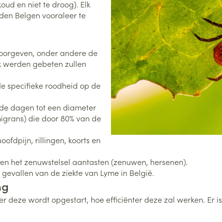
koud en niet te droog). Elk
nden Belgen vooraleer te
0+ categorie
Wondzorg
EHBO
lie
ven
Homeopathie
Spieren en gewrichten
Gemoed en 
Neus
Ogen
Ogen
Neus
neeskunde categorie
Vilt
Podologie
 doorgeven, onder andere de
Spray
Ooginfecties
Oogspoelin
Tabletten
ek werden gebeten zullen
Handschoenen
Cold - Hot t
Oren
Ogen
 en EHBO categorie
denborstels
Anti allergische en anti
Oogdruppe
warm/koud
Neussprays 
al
Wondhelend
 de specifieke roodheid op de
inflammatoire middelen
los
Creme - gel
Verbanddo
Brandwonden
insecten categorie
pluimen
Accessoires
- antiviraal
Ontzwellende middelen
nde dagen tot een diameter
Droge ogen
Medische h
Toon meer
migrans) die door 80% van de
Glaucoom
Toon meer
ddelen categorie
Toon meer
ofdpijn, rillingen, koorts en
 en het zenuwstelsel aantasten (zenuwen, hersenen).
en
e en
Nagels
Diabetes
Zonnebesch
Stoma
gevallen van de ziekte van Lyme in België.
Hart- en bloedvaten
Bloedverdun
ng
elt en
Nagellak
Bloedglucosemeter
Aftersun
Stomazakje
stolling
er deze wordt opgestart, hoe efficiënter deze zal werken. Er i
len
Kalk- en schimmelnagels
Teststrips en naalden
Lippen
Stomaplaat
oires
spray