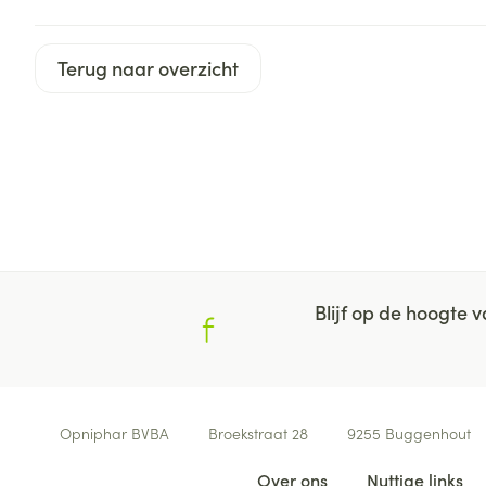
Haar
Gezichtsverzor
Pillendozen en
Terug naar overzicht
accessoires
Pigmentstoorni
Gevoelige huid
geïrriteerde hu
Gemengde hui
Doffe huid
Toon meer
Blijf op de hoogte
Snurken
Contacteer ons
Opniphar BVBA
Broekstraat 28
9255
Buggenhout
Nuttige links
Over ons
Nuttige links