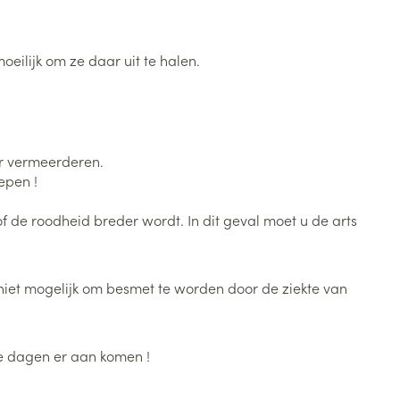
Bed
ng zon
Doorliggen - decubitis
oeilijk om ze daar uit te halen.
Toon meer
ie
Urinewegen
id, spanning
Stoppen met roken
 en intieme
Gezichtsreiniging -
ar vermeerderen.
ontschminken
n Orthopedie
Instrumenten
epen !
sche
n anticonceptie
Reinigingsmelk, - crème, -
Anti tumor middelen
de roodheid breder wordt. In dit geval moet u de arts
olie en gel
jn
Tonic - lotion
zorging
Anesthesie
us niet mogelijk om besmet te worden door de ziekte van
Micellair water
Specifiek voor de ogen
t
ie
Diverse geneesmiddelen
Toon meer
ie dagen er aan komen !