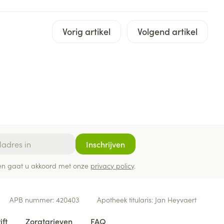
rende
Parfums en
geurproducten
Vorig artikel
Volgend artikel
Inschrijven
CBD
ef en gaat u akkoord met onze
privacy policy
.
APB nummer:
420403
Apotheek titularis:
Jan Heyvaert
ift
Zorgtarieven
FAQ