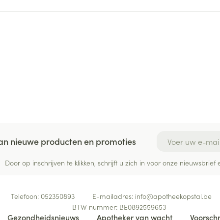
ging
Supplementen
Insectenwe
Mondmaskers
middelen
ssen
 -
id
d
E-mail adres
 van nieuwe producten en promoties
Zelfbruiner
Scheren
Door op inschrijven te klikken, schrijft u zich in voor onze nieuwsbri
Telefoon:
052350893
E-mailadres:
info@
apotheekopstal.be
BTW nummer:
BE0892559653
Gezondheidsnieuws
Apotheker van wacht
Voorschr