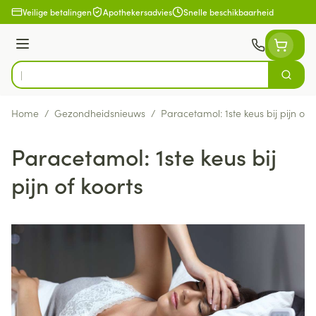
Ga naar de inhoud
Veilige betalingen
Apothekersadvies
Snelle beschikbaarheid
Menu
Zoek
Product, merk, categorie...
Home
/
Gezondheidsnieuws
/
Paracetamol: 1ste keus bij pijn of k
Paracetamol: 1ste keus bij
pijn of koorts