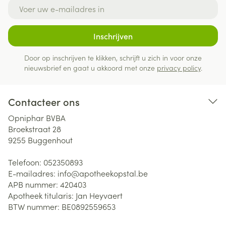
E-mail adres
Inschrijven
Door op inschrijven te klikken, schrijft u zich in voor onze
nieuwsbrief en gaat u akkoord met onze
privacy policy
.
Contacteer ons
Opniphar BVBA
Broekstraat 28
9255
Buggenhout
Telefoon:
052350893
E-mailadres:
info@
apotheekopstal.be
APB nummer:
420403
Apotheek titularis:
Jan Heyvaert
BTW nummer:
BE0892559653