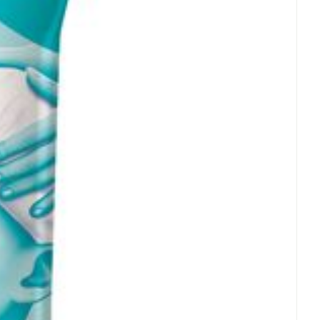
rende
Parfums en
geurproducten
CBD