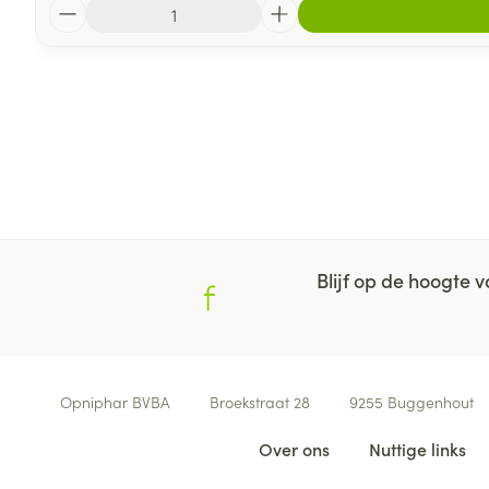
Aantal
Blijf op de hoogte
Contacteer ons
Opniphar BVBA
Broekstraat 28
9255
Buggenhout
Nuttige links
Over ons
Nuttige links