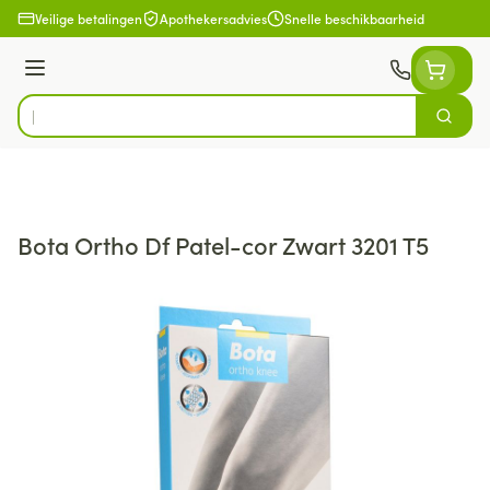
Ga naar de inhoud
Veilige betalingen
Apothekersadvies
Snelle beschikbaarheid
Menu
Zoek
Product, merk, categorie...
Bota Ortho Df Patel-cor Zwart 3201 T5