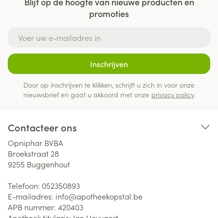
Blijf op de hoogte van nieuwe producten en
promoties
E-mail adres
Inschrijven
Door op inschrijven te klikken, schrijft u zich in voor onze
nieuwsbrief en gaat u akkoord met onze
privacy policy
.
Contacteer ons
Opniphar BVBA
Broekstraat 28
9255
Buggenhout
Telefoon:
052350893
E-mailadres:
info@
apotheekopstal.be
APB nummer:
420403
Apotheek titularis:
Jan Heyvaert