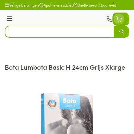
Ga naar de inhoud
Veilige betalingen
Apothekersadvies
Snelle beschikbaarheid
Menu
Zoek
Product, merk, categorie...
Bota Lumbota Basic H 24cm Grijs Xlarge