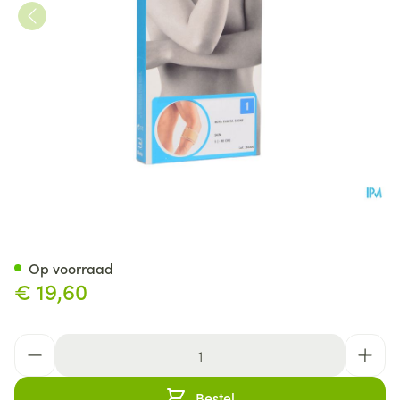
Bota El-bota Short Sk N1
Op voorraad
€ 19,60
Aantal
Bestel