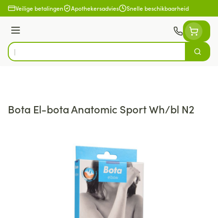
Ga naar de inhoud
Veilige betalingen
Apothekersadvies
Snelle beschikbaarheid
Menu
Zoek
Product, merk, categorie...
Bota El-bota Anatomic Sport Wh/bl N2