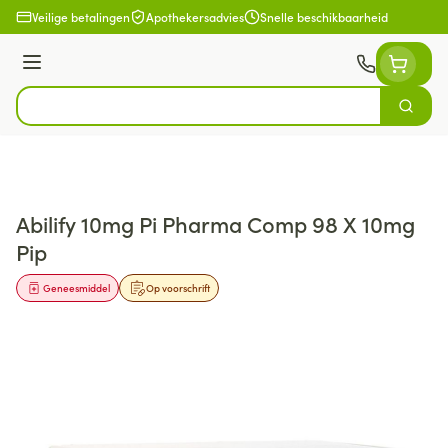
Ga naar de inhoud
Veilige betalingen
Apothekersadvies
Snelle beschikbaarheid
Menu
Zoek
Product, merk, categorie...
Abilify 10mg Pi Pharma Comp 98 X 10mg
Pip
Geneesmiddel
Op voorschrift