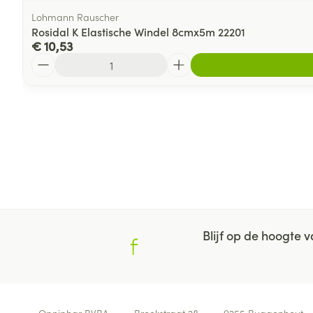
Lohmann Rauscher
Rosidal K Elastische Windel 8cmx5m 22201
€ 10,53
Aantal
Blijf op de hoogte
Contacteer ons