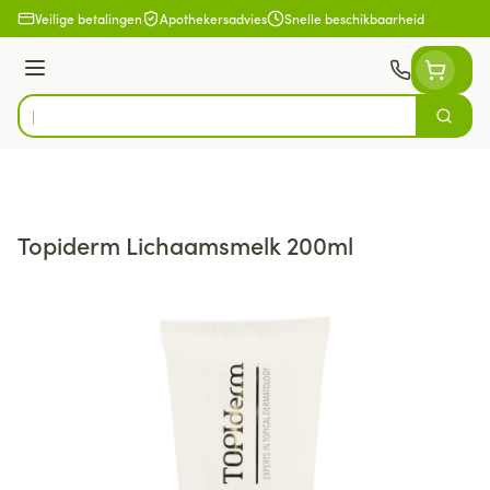
Ga naar de inhoud
Veilige betalingen
Apothekersadvies
Snelle beschikbaarheid
Menu
Zoek
Product, merk, categorie...
Topiderm Lichaamsmelk 200ml