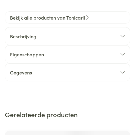
Bekijk alle producten van Tonicaril
Beschrijving
Eigenschappen
Gegevens
Gerelateerde producten
Navigeren door de elementen van de carrousel is mogelijk m
Druk om carrousel over te slaan
Druk op om naar carrouselnavigatie te gaan