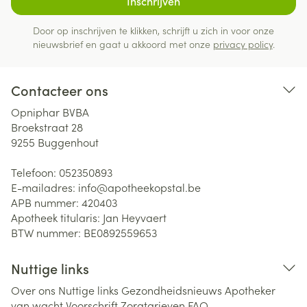
Inschrijven
Door op inschrijven te klikken, schrijft u zich in voor onze
nieuwsbrief en gaat u akkoord met onze
privacy policy
.
Contacteer ons
Opniphar BVBA
Broekstraat 28
9255
Buggenhout
Telefoon:
052350893
E-mailadres:
info@
apotheekopstal.be
APB nummer:
420403
Apotheek titularis:
Jan Heyvaert
BTW nummer:
BE0892559653
Nuttige links
Over ons
Nuttige links
Gezondheidsnieuws
Apotheker
van wacht
Voorschrift
Zorgtarieven
FAQ