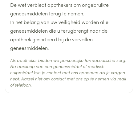
beoordelen en zal beslissen hoe de
De wet verbiedt apothekers om ongebruikte
bloeddrukmedicatie dient te worden voortgezet.
geneesmiddelen terug te nemen.
amlodipine besilaat,
Actieve
Sevikar/HCT is een combinatie van drie werkzame
hydrochloorthiazide, olmesartan
In het belang van uw veiligheid worden alle
Ingrediënten
medoxomil
stoffen. Hieronder vindt u informatie over de andere
geneesmiddelen die u terugbrengt naar de
bijwerkingen die tot nu zijn gemeld met de
apotheek gesorteerd bij de vervallen
Behoud
Kamertemperatuur (15°C - 25°C)
Sevikar/HCT-combinatie (naast de hierboven
geneesmiddelen.
vermelde) en vervolgens de bekende bijwerkingen
Als apotheker bieden we persoonlijke farmaceutische zorg.
van elk van de afzonderlijke stoffen of wanneer
Na aankoop van een geneesmiddel of medisch
twee stoffen samen worden toegediend. Om u een
hulpmiddel kun je contact met ons opnemen als je vragen
hebt. Aarzel niet om contact met ons op te nemen via mail
idee te geven hoeveel patiënten bijwerkingen
of telefoon.
kunnen krijgen, worden ze ingedeeld als vaak, soms,
zelden, zeer zelden. Dit zijn de andere tot nu
bekende bijwerkingen met Sevikar/HCT: Als deze
bijwerkingen optreden, zijn ze doorgaans mild en
hoeft u de behandeling niet te stoppen. Vaak (bij
minder dan 1 op 10 patiënten) Infectie van de