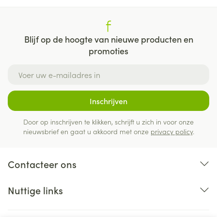
bovenste luchtwegen, keel- en neuspijn,
urineweginfectie, duizeligheid, hoofdpijn, voelen
van de hartslag, lage bloeddruk, misselijkheid,
Blijf op de hoogte van nieuwe producten en
diarree, constipatie, krampen, gezwollen
promoties
gewrichten, meer drang om te plassen, zwakte,
E-mail adres
gezwollen enkels, vermoeidheid, abnormale
labowaarden. Soms (bij minder dan 1 op 100
patiënten) Duizeligheid bij het opstaan,
Inschrijven
duizeligheid, snelle hartslag, zich flauw voelen,
Door op inschrijven te klikken, schrijft u zich in voor onze
roodheid en warm aanvoelen van het gelaat,
nieuwsbrief en gaat u akkoord met onze
privacy policy
.
hoesten, een droge mond, spierzwakte,
onmogelijkheid om een erectie te krijgen of te
Contacteer ons
behouden. Dit zijn de bekende bijwerkingen voor elk
van de afzonderlijke stoffen of wanneer twee stoffen
Nuttige links
samen worden toegediend: Het kunnen
bijwerkingen zijn voor Sevikar/HCT, zelfs als ze tot