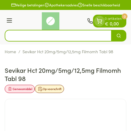
Dia 1 van 1
Ga naar de inhoud
Veilige betalingen
Apothekersadvies
Snelle beschikbaarheid
0
0 artikelen
Menu
€ 0,00
Zoek
Product, merk, categorie...
Home
/
Sevikar Hct 20mg/5mg/12,5mg Filmomh Tabl 98
Sevikar Hct 20mg/5mg/12,5mg Filmomh
Tabl 98
Geneesmiddel
Op voorschrift