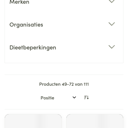
Merken
filter
Organisaties
filter
Dieetbeperkingen
filter
Producten
49
-
72
van
111
Sorteer op: