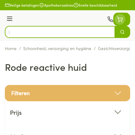
Ga naar de inhoud
Veilige betalingen
Apothekersadvies
Snelle beschikbaarheid
Menu
Zoek
Product, merk, categorie...
Home
/
Schoonheid, verzorging en hygiëne
/
Gezichtsverzorging
Rode reactive huid
Filteren
Doorgaan naar productlijst
Prijs
filter