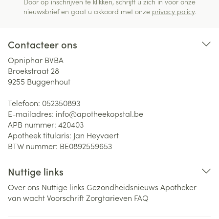
Door op inschrijven te klikken, schrijft u zich in voor onze
nieuwsbrief en gaat u akkoord met onze
privacy policy
.
Contacteer ons
Opniphar BVBA
Broekstraat 28
9255
Buggenhout
Telefoon:
052350893
E-mailadres:
info@
apotheekopstal.be
APB nummer:
420403
Apotheek titularis:
Jan Heyvaert
BTW nummer:
BE0892559653
Nuttige links
Over ons
Nuttige links
Gezondheidsnieuws
Apotheker
van wacht
Voorschrift
Zorgtarieven
FAQ