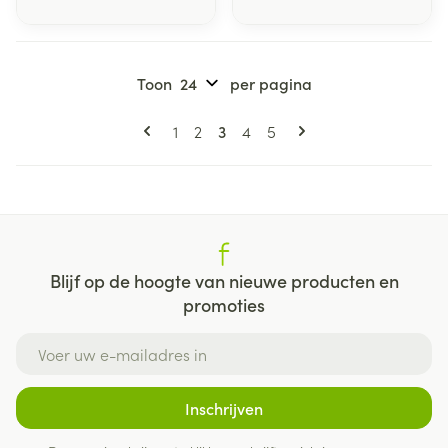
Toon
per pagina
Pagina's
U lees momenteel pagina
Pagina
Pagina
Pagina
Pagina
1
2
3
4
5
Blijf op de hoogte van nieuwe producten en
promoties
E-mail adres
Inschrijven