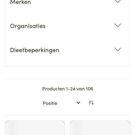
Merken
filter
Organisaties
filter
Dieetbeperkingen
filter
Producten
1
-
24
van
106
Sorteer op: