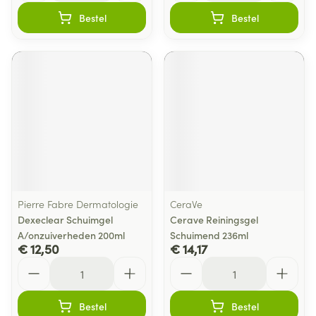
Bestel
Bestel
Pierre Fabre Dermatologie
CeraVe
Dexeclear Schuimgel
Cerave Reiningsgel
A/onzuiverheden 200ml
Schuimend 236ml
€ 12,50
€ 14,17
Aantal
Aantal
Bestel
Bestel