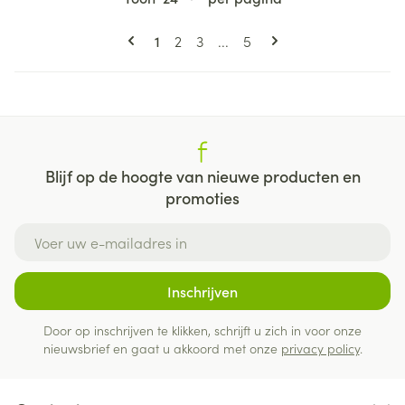
Pagina's
U lees momenteel pagina
Pagina
Pagina
Pagina
1
2
3
...
5
Blijf op de hoogte van nieuwe producten en
promoties
E-mail adres
Inschrijven
Door op inschrijven te klikken, schrijft u zich in voor onze
nieuwsbrief en gaat u akkoord met onze
privacy policy
.