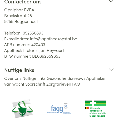
Contacteer ons
Opniphar BVBA
Broekstraat 28
9255
Buggenhout
Telefoon:
052350893
E-mailadres:
info@
apotheekopstal.be
APB nummer:
420403
Apotheek titularis:
Jan Heyvaert
BTW nummer:
BE0892559653
Nuttige links
Over ons
Nuttige links
Gezondheidsnieuws
Apotheker
van wacht
Voorschrift
Zorgtarieven
FAQ