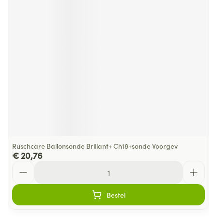
Ruschcare Ballonsonde Brillant+ Ch18+sonde Voorgev
€ 20,76
Aantal
Bestel