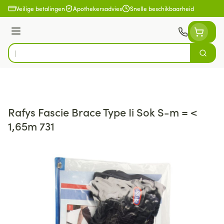
Ga naar de inhoud
Veilige betalingen
Apothekersadvies
Snelle beschikbaarheid
Menu
Zoek
Product, merk, categorie...
Rafys Fascie Brace Type Ii Sok S-m = <
1,65m 731