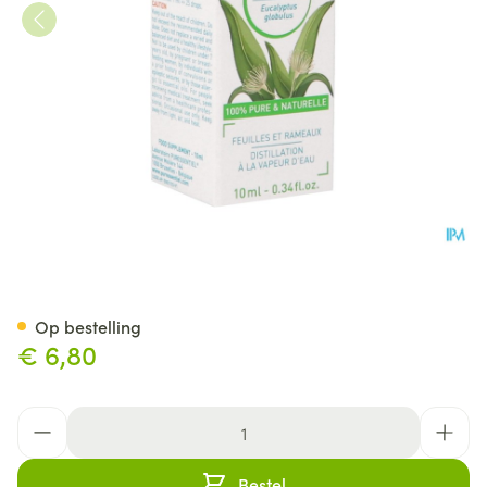
Puressentiel Eo Eucalypt.glob
Op bestelling
€ 6,80
Aantal
Bestel