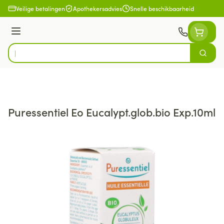
Ga naar de inhoud
Veilige betalingen
Apothekersadvies
Snelle beschikbaarheid
Menu
Zoek
Product, merk, categorie...
Puressentiel Eo Eucalypt.glob.bio Exp.10ml