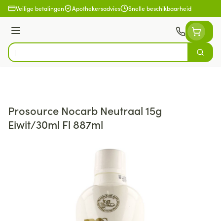
Ga naar de inhoud
Veilige betalingen
Apothekersadvies
Snelle beschikbaarheid
Menu
Zoek
Product, merk, categorie...
Prosource Nocarb Neutraal 15g
Eiwit/30ml Fl 887ml