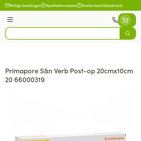
Ga naar de inhoud
Veilige betalingen
Apothekersadvies
Snelle beschikbaarheid
Menu
Zoek
Product, merk, categorie...
Primapore S&n Verb Post-op 20cmx10cm
20 66000319