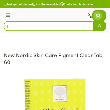
Ga naar de inhoud
Veilige betalingen
Apothekersadvies
Snelle beschikbaarheid
Menu
Zoek
Product, merk, categorie...
New Nordic Skin Care Pigment Clear Tabl
60