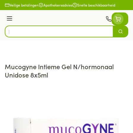
Ga naar de inhoud
Veilige betalingen
Apothekersadvies
Snelle beschikbaarheid
Menu
Zoek
Product, merk, categorie...
Mucogyne Intieme Gel N/hormonaal
Unidose 8x5ml