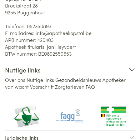
Broekstraat 28
9255
Buggenhout
Telefoon:
052350893
E-mailadres:
info@
apotheekopstal.be
APB nummer:
420403
Apotheek titularis:
Jan Heyvaert
BTW nummer:
BE0892559653
Nuttige links
Over ons
Nuttige links
Gezondheidsnieuws
Apotheker
van wacht
Voorschrift
Zorgtarieven
FAQ
Juridische links