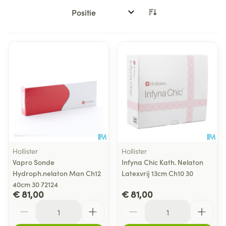
Sorteer op:
Hollister
Hollister
Vapro Sonde
Infyna Chic Kath. Nelaton
Hydroph.nelaton Man Ch12
Latexvrij 13cm Ch10 30
40cm 30 72124
€ 81,00
€ 81,00
Aantal
Aantal