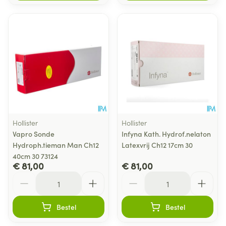
Hollister
Hollister
Vapro Sonde
Infyna Kath. Hydrof.nelaton
Hydroph.tieman Man Ch12
Latexvrij Ch12 17cm 30
40cm 30 73124
€ 81,00
€ 81,00
Aantal
Aantal
Bestel
Bestel