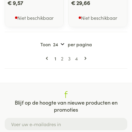
€ 9,57
€ 29,66
Niet beschikbaar
Niet beschikbaar
Toon
per pagina
Pagina's
U lees momenteel pagina
Pagina
Pagina
Pagina
1
2
3
4
Blijf op de hoogte van nieuwe producten en
promoties
E-mail adres