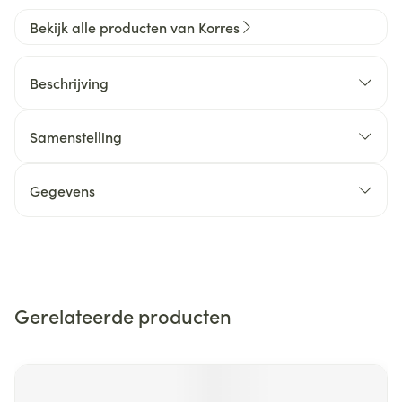
Bekijk alle producten van Korres
Beschrijving
Samenstelling
Gegevens
Gerelateerde producten
Navigeren door de elementen van de carrousel is mogelijk m
Druk om carrousel over te slaan
Druk op om naar carrouselnavigatie te gaan