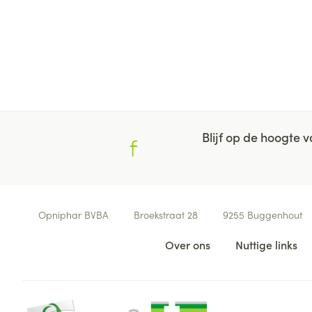
Blijf op de hoogte
Contacteer ons
Opniphar BVBA
Broekstraat 28
9255
Buggenhout
Nuttige links
Over ons
Nuttige links