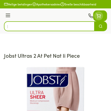
Ga naar de inhoud
Veilige betalingen
Apothekersadvies
Snelle beschikbaarheid
Menu
Zoek
Product, merk, categorie...
Jobst Ultras 2 At Pet Nat Ii Piece