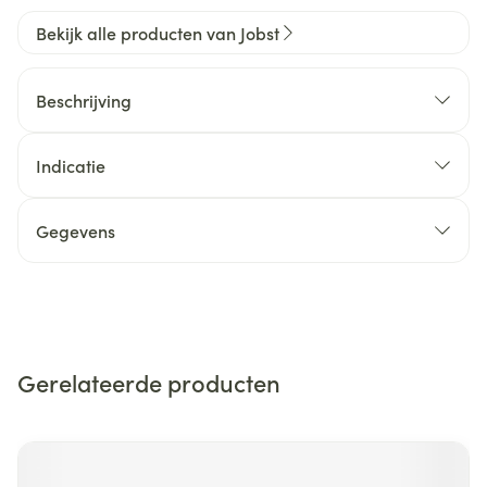
Bekijk alle producten van Jobst
Beschrijving
Indicatie
Gegevens
Gerelateerde producten
Navigeren door de elementen van de carrousel is mogelijk m
Druk om carrousel over te slaan
Druk op om naar carrouselnavigatie te gaan