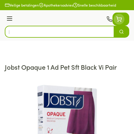
Ga naar de inhoud
Veilige betalingen
Apothekersadvies
Snelle beschikbaarheid
Menu
Zoek
Product, merk, categorie...
Jobst Opaque 1 Ad Pet Sft Black Vi Pair