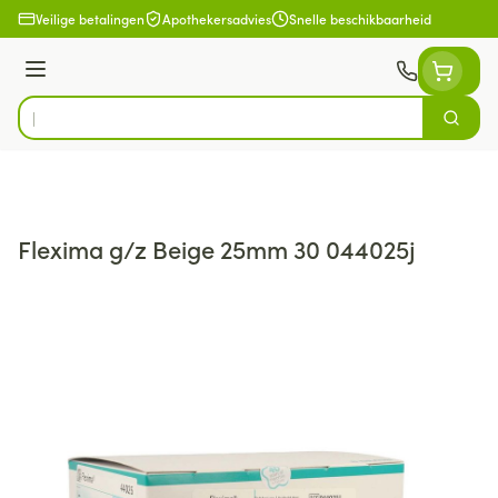
Ga naar de inhoud
Veilige betalingen
Apothekersadvies
Snelle beschikbaarheid
Menu
Zoek
Product, merk, categorie...
Flexima g/z Beige 25mm 30 044025j