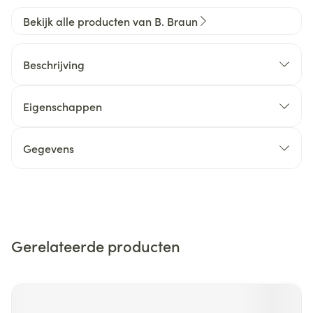
Bekijk alle producten van B. Braun
Beschrijving
Eigenschappen
Gegevens
Gerelateerde producten
Navigeren door de elementen van de carrousel is mogelijk m
Druk om carrousel over te slaan
Druk op om naar carrouselnavigatie te gaan