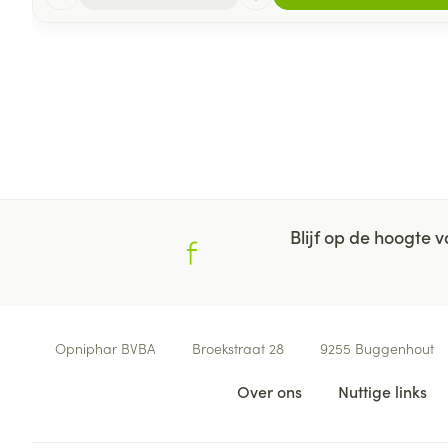
Blijf op de hoogte
Contacteer ons
Opniphar BVBA
Broekstraat 28
9255
Buggenhout
Nuttige links
Over ons
Nuttige links