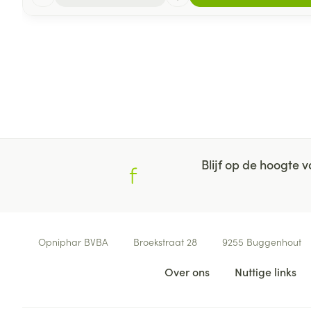
Blijf op de hoogte
Contacteer ons
Opniphar BVBA
Broekstraat 28
9255
Buggenhout
Nuttige links
Over ons
Nuttige links