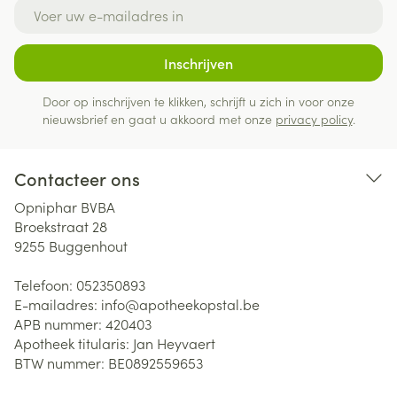
E-mail adres
Inschrijven
Door op inschrijven te klikken, schrijft u zich in voor onze
nieuwsbrief en gaat u akkoord met onze
privacy policy
.
Contacteer ons
Opniphar BVBA
Broekstraat 28
9255
Buggenhout
Telefoon:
052350893
E-mailadres:
info@
apotheekopstal.be
APB nummer:
420403
Apotheek titularis:
Jan Heyvaert
BTW nummer:
BE0892559653