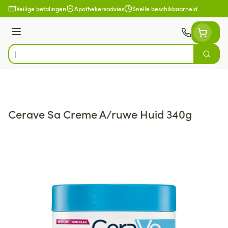
Ga naar de inhoud
Veilige betalingen
Apothekersadvies
Snelle beschikbaarheid
Menu
Zoek
Product, merk, categorie...
Cerave Sa Creme A/ruwe Huid 340g