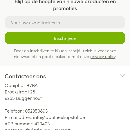
Blijf op de hoogte van nieuwe producten en
promoties
E-mail adres
Inschrijven
Door op inschrijven te klikken, schrijft u zich in voor onze
nieuwsbrief en gaat u akkoord met onze
privacy policy
.
Contacteer ons
Opniphar BVBA
Broekstraat 28
9255
Buggenhout
Telefoon:
052350893
E-mailadres:
info@
apotheekopstal.be
APB nummer:
420403
Apotheek titularis:
Jan Heyvaert