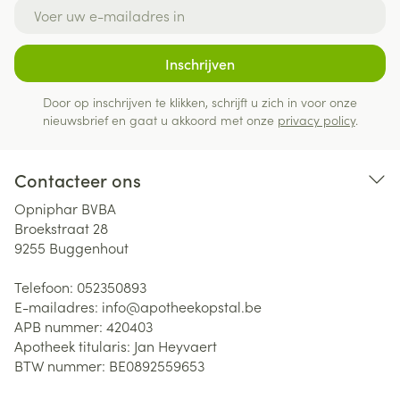
E-mail adres
Inschrijven
Door op inschrijven te klikken, schrijft u zich in voor onze
nieuwsbrief en gaat u akkoord met onze
privacy policy
.
Contacteer ons
Opniphar BVBA
Broekstraat 28
9255
Buggenhout
Telefoon:
052350893
E-mailadres:
info@
apotheekopstal.be
APB nummer:
420403
Apotheek titularis:
Jan Heyvaert
BTW nummer:
BE0892559653