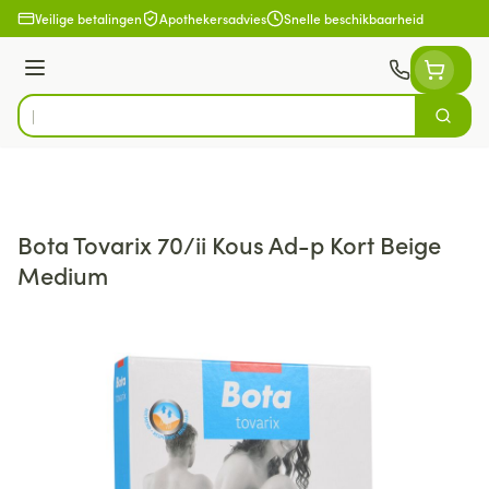
Ga naar de inhoud
Veilige betalingen
Apothekersadvies
Snelle beschikbaarheid
Menu
Zoek
Product, merk, categorie...
Bota Tovarix 70/ii Kous Ad-p Kort Beige
Medium