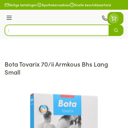
Ga naar de inhoud
Veilige betalingen
Apothekersadvies
Snelle beschikbaarheid
Menu
Zoek
Product, merk, categorie...
Bota Tovarix 70/ii Armkous Bhs Lang
Small