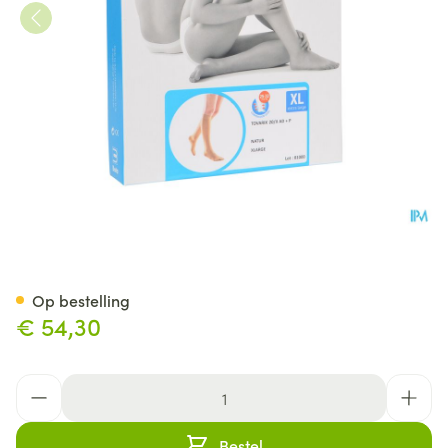
Bota Tovarix 20/ii Kous Ad+p 
Op bestelling
€ 54,30
Aantal
Bestel