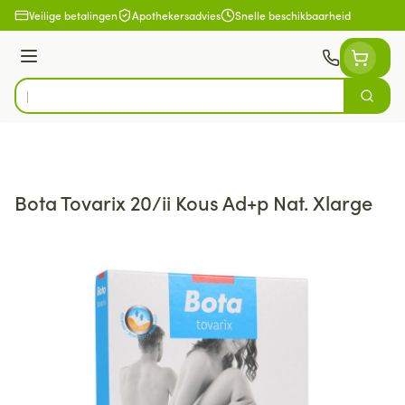
Ga naar de inhoud
Veilige betalingen
Apothekersadvies
Snelle beschikbaarheid
Menu
Zoek
Product, merk, categorie...
Bota Tovarix 20/ii Kous Ad+p Nat. Xlarge