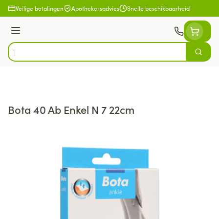
Ga naar de inhoud
Veilige betalingen
Apothekersadvies
Snelle beschikbaarheid
Menu
Zoek
Product, merk, categorie...
Bota 40 Ab Enkel N 7 22cm