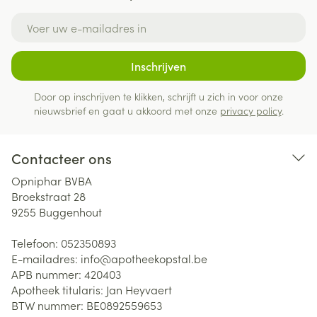
E-mail adres
Inschrijven
Door op inschrijven te klikken, schrijft u zich in voor onze
nieuwsbrief en gaat u akkoord met onze
privacy policy
.
Contacteer ons
Opniphar BVBA
Broekstraat 28
9255
Buggenhout
Telefoon:
052350893
E-mailadres:
info@
apotheekopstal.be
APB nummer:
420403
Apotheek titularis:
Jan Heyvaert
BTW nummer:
BE0892559653