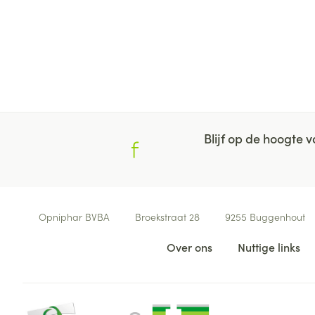
Blijf op de hoogte
Contacteer ons
Opniphar BVBA
Broekstraat 28
9255
Buggenhout
Nuttige links
Over ons
Nuttige links