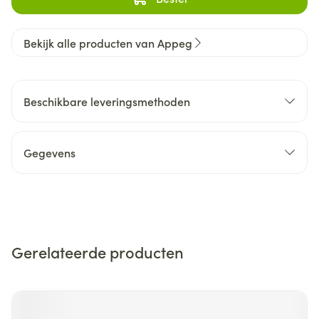
Bekijk alle producten van Appeg
Beschikbare leveringsmethoden
Gegevens
Gerelateerde producten
Navigeren door de elementen van de carrousel is mogelijk m
Druk om carrousel over te slaan
Druk op om naar carrouselnavigatie te gaan