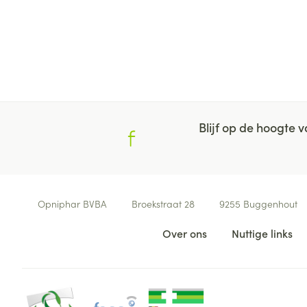
Blijf op de hoogte
Contacteer ons
Opniphar BVBA
Broekstraat 28
9255
Buggenhout
Nuttige links
Over ons
Nuttige links