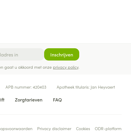
Inschrijven
ef en gaat u akkoord met onze
privacy policy
.
APB nummer:
420403
Apotheek titularis:
Jan Heyvaert
ift
Zorgtarieven
FAQ
oopsvoorwaarden
Privacy disclaimer
Cookies
ODR-platform